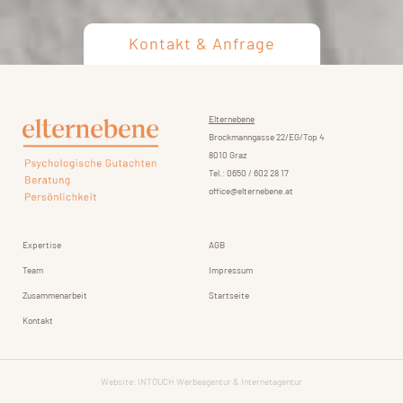
Kontakt & Anfrage
Elternebene
Brockmanngasse 22/EG/Top 4
8010 Graz
Tel.: 0650 / 602 28 17
office@elternebene.at
Expertise
AGB
Team
Impressum
Zusammenarbeit
Startseite
Kontakt
Website:
INTOUCH Werbeagentur & Internetagentur